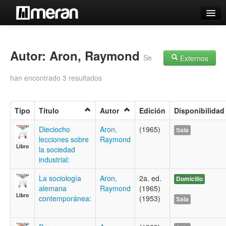
Catálogo
Búsqueda Avanzada
Autor: Aron, Raymond
Se
Externos
Estantes Virtuales
han encontrado 3 resultados
Tipo
Título
Autor
Edición
Disponibilidad
Contacto
Dieciocho
Aron,
(1965)
Sala
lecciones sobre
Raymond
Iniciar sesión
Libro
la sociedad
industrial:
La sociología
Aron,
2a. ed.
Domicilio
alemana
Raymond
(1965)
Libro
contemporánea:
(1953)
Sala