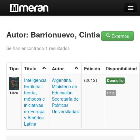
Catálogo
Búsqueda Avanzada
Autor: Barrionuevo, Cintia
Externos
Estantes Virtuales
Se han encontrado 1 resultados
Tipo
Título
Autor
Edición
Disponibilidad
Contacto
Inteligencia
Argentina.
(2012)
Domicilio
territorial:
Ministerio de
Iniciar sesión
teoría,
Educación.
Sala
Libro
métodos e
Secretaría de
iniciativas
Políticas
en Europa
Universitarias
y América
Latina