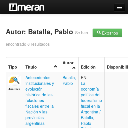
Catálogo
Búsqueda Avanzada
Autor: Batalla, Pablo
Se han
Externos
Estantes Virtuales
encontrado 6 resultados
Autor
Tipo
Título
Edición
Disponibil
Contacto
Antecedentes
Batalla,
EN:
Iniciar sesión
institucionales y
Pablo
La
evolución
economía
Analítica
histórica de las
política del
relaciones
federalismo
fiscales entre la
fiscal en la
Nación y las
Argentina /
provincias
Batalla,
argentinas
Pablo