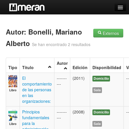
Catálogo
Búsqueda Avanzada
Autor: Bonelli, Mariano
Externos
Estantes Virtuales
Alberto
Se han encontrado 2 resultados
Autor
Tipo
Título
Edición
Disponibilidad
V
Contacto
El
-------
(2011)
--
Domicilio
Iniciar sesión
comportamiento
---
de las personas
Sala
Libro
en las
organizaciones:
Principios
-------
(2008)
--
Domicilio
fundamentales
---
para la
Sala
Libro