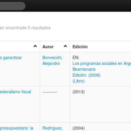
an encontrado 5 resultados
Autor
Edición
o garantizar
Bonvecchi,
EN:
Alejandro
Los programas sociales en Arge
Bicentenario
Edición: (2008)
(Libro)
ederalismo fiscal
----------
(2013)
 presupuestario: la
Rodríguez,
(2004)