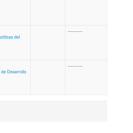
----------
líticas del
----------
o de Desarrollo