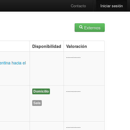
Contacto
Iniciar sesión
Externos
Disponibilidad
Valoración
----------
ntina hacia el
----------
Domicilio
Sala
----------