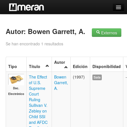
Catálogo
Búsqueda Avanzada
Autor: Bowen Garrett, A.
Externos
Estantes Virtuales
Se han encontrado 1 resultados
Autor
Tipo
Título
Edición
Disponibilidad
Contacto
The Effect
Bowen
(1997)
-
Sala
Iniciar sesión
of U.S.
Garrett,
Supreme
A.
Doc.
Court
Electrónico
Ruling
Sullivan V.
Zebley on
Child SSI
and AFDC