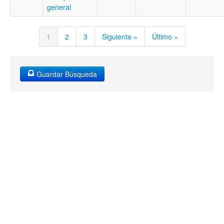
general
1
2
3
Siguiente »
Último »
Guardar Búsqueda