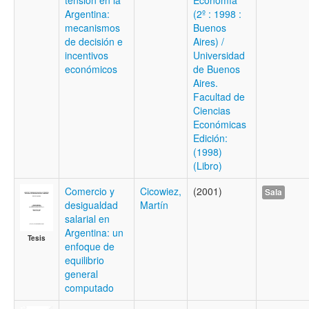
tensión en la
Economía
Argentina:
(2º : 1998 :
mecanismos
Buenos
de decisión e
Aires) /
incentivos
Universidad
económicos
de Buenos
Aires.
Facultad de
Ciencias
Económicas
Edición:
(1998)
(Libro)
Comercio y
Cicowiez,
(2001)
Sala
desigualdad
Martín
salarial en
Argentina: un
Tesis
enfoque de
equilibrio
general
computado