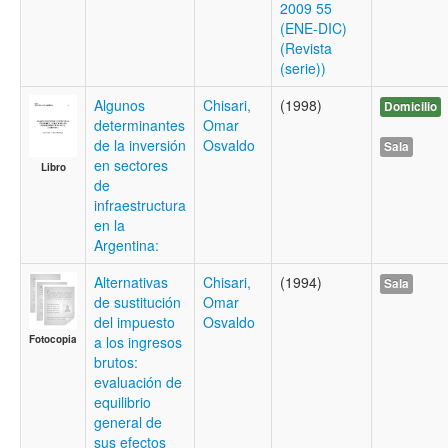
2009 55
(ENE-DIC)
(Revista
(serie))
Algunos
Chisari,
(1998)
Domicilio
determinantes
Omar
de la inversión
Osvaldo
Sala
en sectores
Libro
de
infraestructura
en la
Argentina:
Alternativas
Chisari,
(1994)
Sala
de sustitución
Omar
del impuesto
Osvaldo
Fotocopia
a los ingresos
brutos:
evaluación de
equilibrio
general de
sus efectos