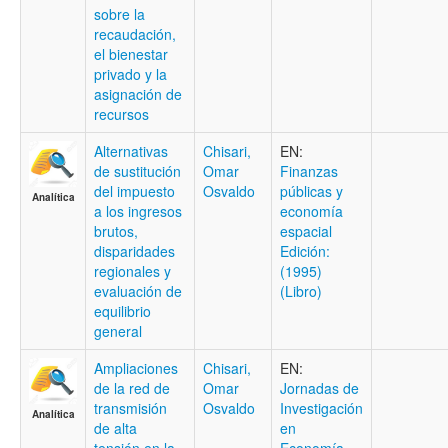
sobre la
recaudación,
el bienestar
privado y la
asignación de
recursos
Alternativas
Chisari,
EN:
de sustitución
Omar
Finanzas
del impuesto
Osvaldo
públicas y
Analítica
a los ingresos
economía
brutos,
espacial
disparidades
Edición:
regionales y
(1995)
evaluación de
(Libro)
equilibrio
general
Ampliaciones
Chisari,
EN:
de la red de
Omar
Jornadas de
transmisión
Osvaldo
Investigación
Analítica
de alta
en