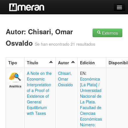
Catálogo
Búsqueda Avanzada
Autor: Chisari, Omar
Externos
Estantes Virtuales
Osvaldo
Se han encontrado 21 resultados
Tipo
Título
Autor
Edición
Disponibi
Contacto
A Note on the
Chisari,
EN:
Economic
Omar
Económica
Iniciar sesión
Interpretation
Osvaldo
[La Plata] /
Analítica
of a Proof of
Universidad
Existence of
Nacional de
General
La Plata.
Equilibrium
Facultad de
with Taxes
Ciencias
Económicas
Número: