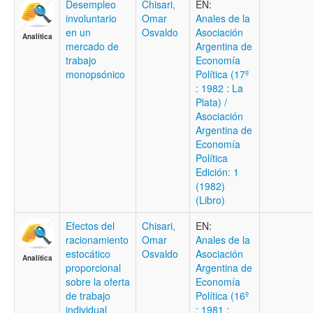
Desempleo
Chisari,
EN:
involuntario
Omar
Anales de la
en un
Osvaldo
Asociación
Analítica
mercado de
Argentina de
trabajo
Economía
monopsónico
Política (17º
: 1982 : La
Plata) /
Asociación
Argentina de
Economía
Política
Edición: 1
(1982)
(Libro)
Efectos del
Chisari,
EN:
racionamiento
Omar
Anales de la
estocático
Osvaldo
Asociación
Analítica
proporcional
Argentina de
sobre la oferta
Economía
de trabajo
Política (16º
individual
: 1981 :