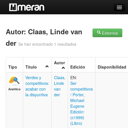
Catálogo
Búsqueda Avanzada
Autor: Claas, Linde van
Externos
Estantes Virtuales
der
Se han encontrado 1 resultados
Autor
Tipo
Título
Edición
Disponibilidad
Contacto
Verdes y
Claas,
EN:
Iniciar sesión
competitivos:
Linde
Ser
acabar con
van
competitivos
Analítica
la disyuntiva
der
/ Porter,
Michael
Eugene
Edición:
(c1999)
(Libro)