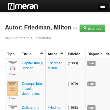
Catálogo
Búsqueda Avanzada
Autor: Friedman, Milton
Se
Externos
Estantes Virtuales
han encontrado 16 resultados
Tipo
Título
Autor
Edición
Disponibilid
Contacto
Capitalismo y
Friedman,
(1966)
Sala
libertad:
Milton
Iniciar sesión
Libro
Desequilibrio,
----------
(1979)
Sala
inflación,
desempleo:
Libro
Dollars and
Friedman,
(1968)
Sala