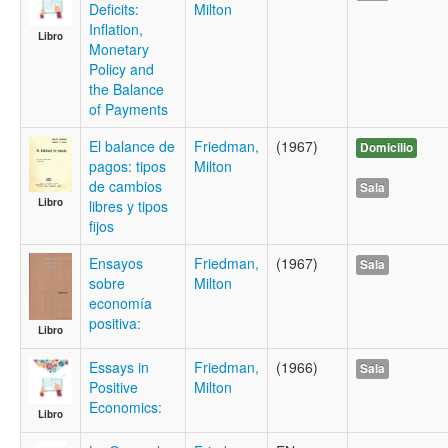
Deficits:
Milton
Inflation,
Libro
Monetary
Policy and
the Balance
of Payments
El balance de
Friedman,
(1967)
Domicilio
pagos: tipos
Milton
de cambios
Sala
Libro
libres y tipos
fijos
Ensayos
Friedman,
(1967)
Sala
sobre
Milton
economía
positiva:
Libro
Essays in
Friedman,
(1966)
Sala
Positive
Milton
Economics:
Libro