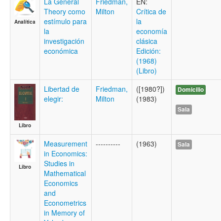
La General
Friedman,
EN:
Theory como
Milton
Crítica de
estímulo para
la
Analítica
la
economía
investigación
clásica
económica
Edición:
(1968)
(Libro)
Libertad de
Friedman,
([1980?])
Domicilio
elegir:
Milton
(1983)
Sala
Libro
Measurement
----------
(1963)
Sala
in Economics:
Studies in
Libro
Mathematical
Economics
and
Econometrics
in Memory of