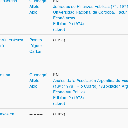
industrias
Guadagni,
EN:
Alieto
Jornadas de Finanzas Públicas (7º : 1974
Aldo
Universidad Nacional de Córdoba. Facult
Económicas
Edición: 2 (1974)
(Libro)
ría, práctica
Piñeiro
(1993)
cio
Iñiguez,
Carlos
a: una
Guadagni,
EN:
Alieto
Anales de la Asociación Argentina de Eco
Aldo
(13º : 1978 : Río Cuarto) / Asociación Ar
Economía Política
Edición: 2 (1978)
(Libro)
sayos en
----------
(1982)