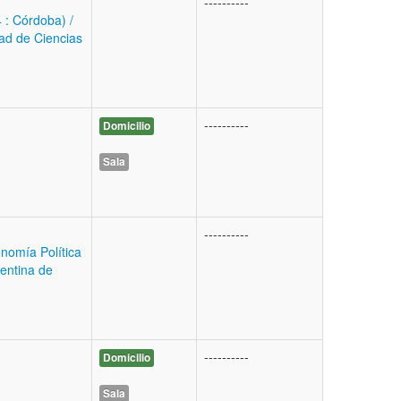
----------
 : Córdoba) /
ad de Ciencias
----------
Domicilio
Sala
----------
nomía Política
gentina de
----------
Domicilio
Sala