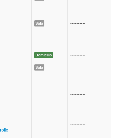
----------
Sala
----------
Domicilio
Sala
----------
----------
rollo