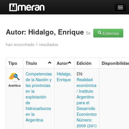
Catálogo
Búsqueda Avanzada
Autor: Hidalgo, Enrique
Se
Externos
Estantes Virtuales
han encontrado 1 resultados
Tipo
Título
Autor
Edición
Disponibilida
Contacto
Competencias
Hidalgo,
EN:
de la Nación y
Enrique
Realidad
Iniciar sesión
las provincias
económica
Analítica
en la
/ Instituto
explotación
Argentino
de
para el
hidrocarburos
Desarrollo
en la
Económico
Argentina
Número:
2009 (241)