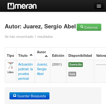
Catálogo
Búsqueda Avanzada
Autor: Juarez, Sergio Abel
Externos
Estantes Virtuales
Se han encontrado 1 resultados
Autor
Tipo
Título
Edición
Disponibilidad
Valor
Contacto
Actuación
Juarez,
(2001)
--------
Domicilio
Iniciar sesión
judicial: la
Sergio
Libro
prueba
Abel
Sala
pericial
Guardar Búsqueda