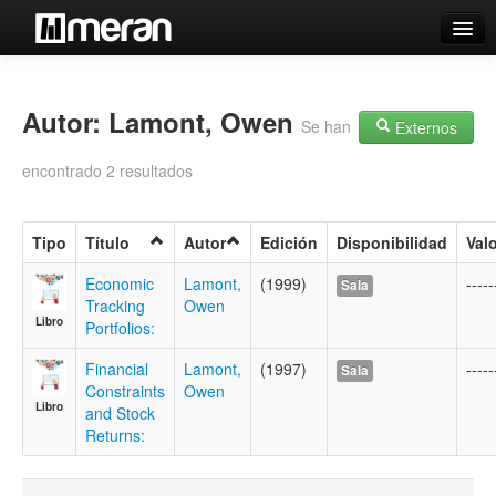
Catálogo
Búsqueda Avanzada
Autor: Lamont, Owen
Se han
Externos
Estantes Virtuales
encontrado 2 resultados
Tipo
Título
Autor
Edición
Disponibilidad
Val
Contacto
Economic
Lamont,
(1999)
-----
Sala
Tracking
Owen
Iniciar sesión
Libro
Portfolios:
Financial
Lamont,
(1997)
-----
Sala
Constraints
Owen
Libro
and Stock
Returns: