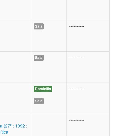
----------
Sala
----------
Sala
----------
Domicilio
Sala
----------
a (27º : 1992 :
ítica