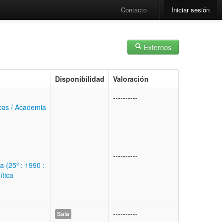
Contacto
Iniciar sesión
Externos
Disponibilidad
Valoración
----------
cas / Academia
----------
a (25º : 1990 :
ítica
----------
Sala