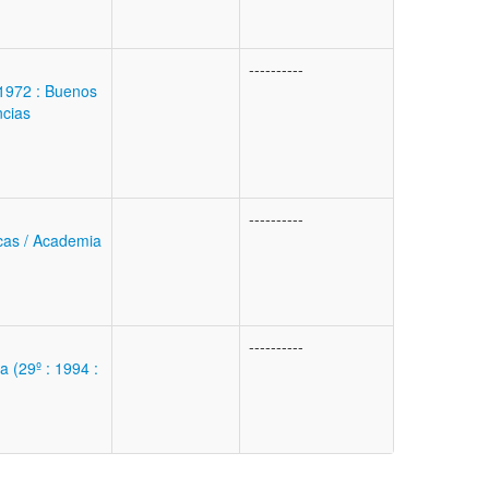
----------
 1972 : Buenos
ncias
----------
cas / Academia
----------
a (29º : 1994 :