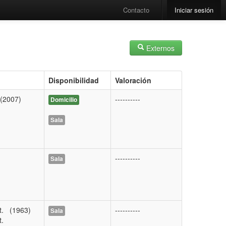
Contacto
Iniciar sesión
Externos
Disponibilidad
Valoración
(2007)
----------
Domicilio
Sala
----------
Sala
ct. (1963)
----------
Sala
ct.