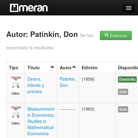
Catálogo
Búsqueda Avanzada
Autor: Patinkin, Don
Se han
Externos
Estantes Virtuales
encontrado 6 resultados
Tipo
Título
Autor
Edición
Disponibi
Contacto
Dinero,
Patinkin,
(1959)
Domicilio
interés y
Don
Iniciar sesión
precios:
Sala
Libro
Measurement
----------
(1963)
Sala
in Economics:
Studies in
Libro
Mathematical
Economics