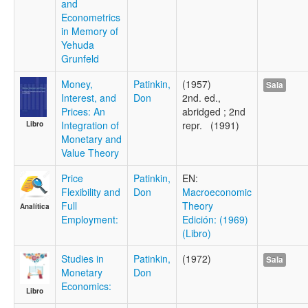
and
Econometrics
in Memory of
Yehuda
Grunfeld
Money,
Patinkin,
(1957)
Sala
Interest, and
Don
2nd. ed.,
Prices: An
abridged ; 2nd
Integration of
repr. (1991)
Libro
Monetary and
Value Theory
Price
Patinkin,
EN:
Flexibility and
Don
Macroeconomic
Full
Theory
Analítica
Employment:
Edición: (1969)
(Libro)
Studies in
Patinkin,
(1972)
Sala
Monetary
Don
Economics:
Libro