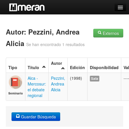
Catálogo
Búsqueda Avanzada
Autor: Pezzini, Andrea
Externos
Estantes Virtuales
Alicia
Se han encontrado 1 resultados
Autor
Tipo
Título
Edición
Disponibilidad
Va
Contacto
Alca -
Pezzini,
(1998)
---
Sala
Iniciar sesión
Mercosur:
Andrea
el debate
Alicia
Seminario
regional
Guardar Búsqueda