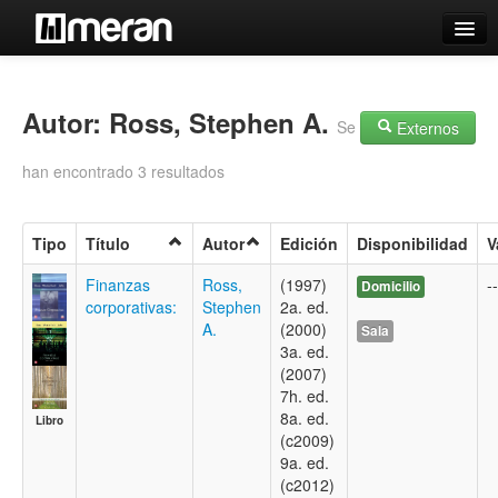
Catálogo
Búsqueda Avanzada
Autor: Ross, Stephen A.
Se
Externos
Estantes Virtuales
han encontrado 3 resultados
Tipo
Título
Autor
Edición
Disponibilidad
V
Contacto
Finanzas
Ross,
(1997)
--
Domicilio
corporativas:
Stephen
2a. ed.
Iniciar sesión
A.
(2000)
Sala
3a. ed.
(2007)
7h. ed.
8a. ed.
Libro
(c2009)
9a. ed.
(c2012)