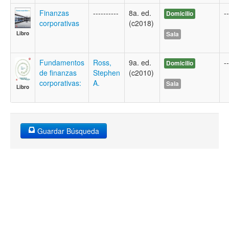
Finanzas
----------
8a. ed.
--
Domicilio
corporativas
(c2018)
Sala
Libro
Fundamentos
Ross,
9a. ed.
--
Domicilio
de finanzas
Stephen
(c2010)
corporativas:
A.
Sala
Libro
Guardar Búsqueda