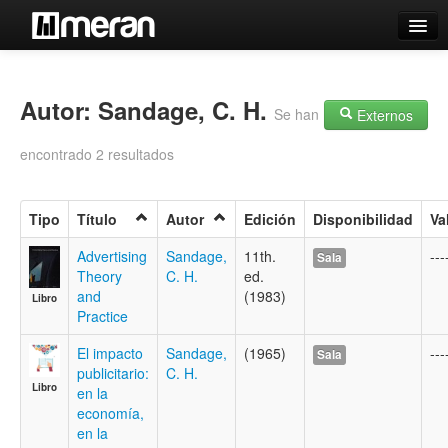
Catálogo
Búsqueda Avanzada
Autor: Sandage, C. H.
Se han
Externos
Estantes Virtuales
encontrado 2 resultados
Tipo
Título
Autor
Edición
Disponibilidad
Va
Contacto
Advertising
Sandage,
11th.
---
Sala
Theory
C. H.
ed.
Iniciar sesión
and
(1983)
Libro
Practice
El impacto
Sandage,
(1965)
---
Sala
publicitario:
C. H.
Libro
en la
economía,
en la