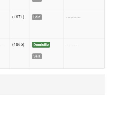
(1971)
----------
Sala
---
(1965)
----------
Domicilio
Sala