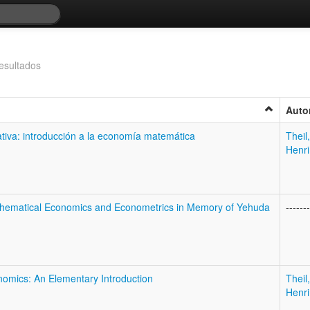
esultados
Auto
ativa: introducción a la economía matemática
Theil,
Henri
thematical Economics and Econometrics in Memory of Yehuda
-------
omics: An Elementary Introduction
Theil,
Henri