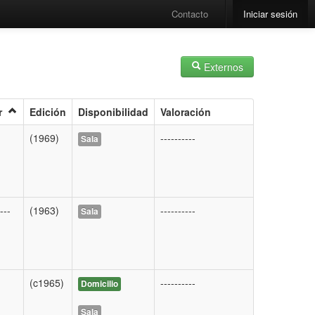
Contacto
Iniciar sesión
Externos
r
Edición
Disponibilidad
Valoración
(1969)
----------
Sala
---
(1963)
----------
Sala
(c1965)
----------
Domicilio
Sala