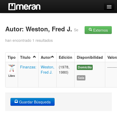
Catálogo
Búsqueda Avanzada
Autor: Weston, Fred J.
Se
Externos
Estantes Virtuales
han encontrado 1 resultados
Tipo
Título
Autor
Edición
Disponibilidad
Valor
Contacto
Finanzas:
Weston,
(1978,
-------
Domicilio
Fred J.
1980)
Iniciar sesión
Libro
Sala
Guardar Búsqueda