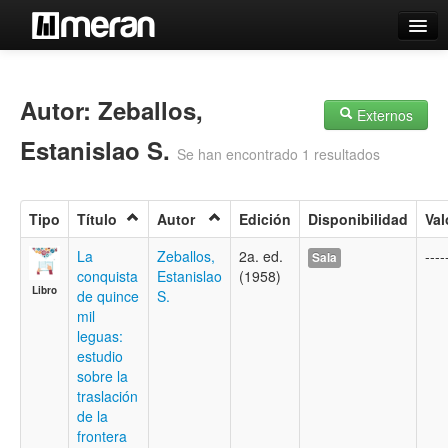
Catálogo
Búsqueda Avanzada
Autor: Zeballos,
Externos
Estantes Virtuales
Estanislao S.
Se han encontrado 1 resultados
Tipo
Título
Autor
Edición
Disponibilidad
Val
Contacto
La
Zeballos,
2a. ed.
----
Sala
conquista
Estanislao
(1958)
Iniciar sesión
Libro
de quince
S.
mil
leguas:
estudio
sobre la
traslación
de la
frontera