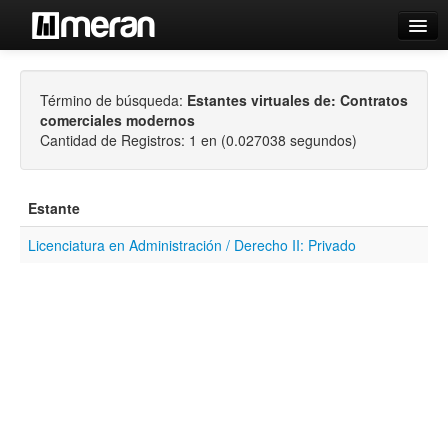
Catálogo
Término de búsqueda:
Estantes virtuales de: Contratos
Búsqueda Avanzada
comerciales modernos
Estantes Virtuales
Cantidad de Registros: 1 en (0.027038 segundos)
Estante
Licenciatura en Administración / Derecho II: Privado
Contacto
Iniciar sesión