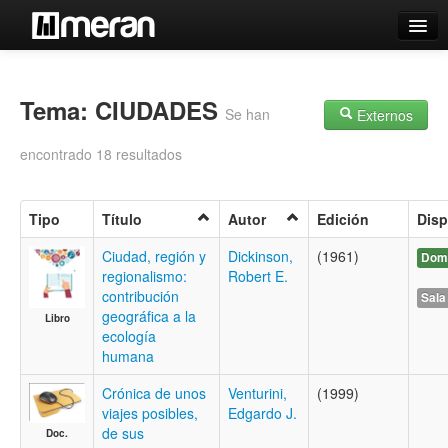
Catálogo
Búsqueda Avanzada
Tema: CIUDADES
Se han
Externos
Estantes Virtuales
encontrado 18 resultados
Tipo
Título
Autor
Edición
Disp
Contacto
Ciudad, región y
Dickinson,
(1961)
Domi
regionalismo:
Robert E.
Iniciar sesión
contribución
Sala
geográfica a la
Libro
ecología
humana
Crónica de unos
Venturini,
(1999)
viajes posibles,
Edgardo J.
de sus
Doc.