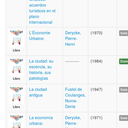
acuerdos
turísticos en el
plano
internacional
L'Économie
Derycke,
(1970)
Sala
Urbaine:
Pierre-
Henri
Libro
La ciudad: su
----------
(1984)
Domi
escencia, su
historia, sus
patologías
Libro
La ciudad
Fustel de
(1947)
Sala
antigua
Coulanges,
Numa-
Denis
Libro
La economía
Derycke,
(1971)
Sala
urbana:
Pierre-