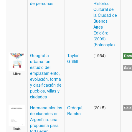
de personas
Histórico
Cultural de
la Ciudad de
Buenos
Aires
Edición:
(2009)
(Fotocopia)
Geografía
Taylor,
(1954)
Domi
urbana: un
Griffith
estudio del
Sala
emplazamiento,
Libro
evolución, forma
y clasificación de
pueblos, villas y
ciudades
Hermanamientos
Ordoqui,
(2015)
Sala
de ciudades en
Ramiro
Argentina: una
propuesta para
Tesis
fortalecer