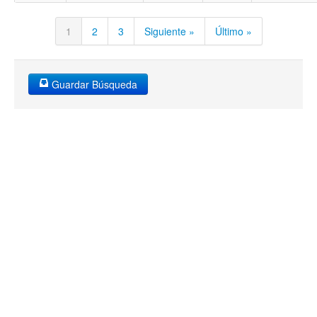
1
2
3
Siguiente »
Último »
Guardar Búsqueda