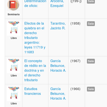
Determinación
Arocena,
([199-])
Sala
de oficio:
Ezequiel
Seminario
Efectos de la
Tarantino,
(1958)
Sala
quiebra en el
Jacinto R.
derecho
tributario
Libro
argentino:
leyes 11719 y
11683
El concepto
García
(1967)
Sala
de rédito en la
Belsunce,
doctrina y en
Horacio A.
el derecho
Libro
tributario
Estudios
García
(1966)
Sala
financieros
Belsunce,
Horacio A.
Libro