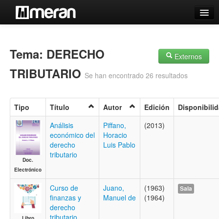
Catálogo
Búsqueda Avanzada
Tema: DERECHO
Externos
Estantes Virtuales
TRIBUTARIO
Se han encontrado 26 resultados
Tipo
Título
Autor
Edición
Disponibili
Contacto
Análisis
Piffano,
(2013)
económico del
Horacio
Iniciar sesión
derecho
Luis Pablo
tributario
Doc.
Electrónico
Curso de
Juano,
(1963)
Sala
finanzas y
Manuel de
(1964)
derecho
tributario
Libro