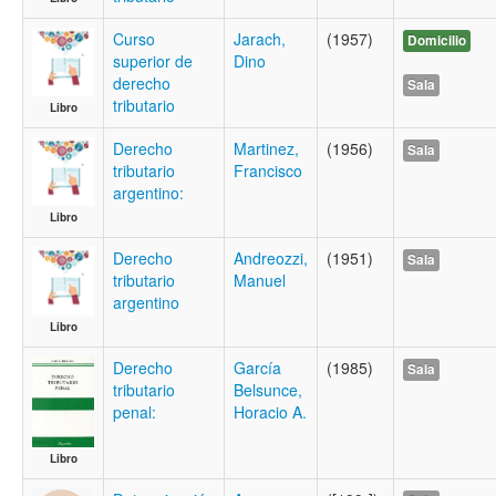
Curso
Jarach,
(1957)
Domicilio
superior de
Dino
derecho
Sala
tributario
Libro
Derecho
Martinez,
(1956)
Sala
tributario
Francisco
argentino:
Libro
Derecho
Andreozzi,
(1951)
Sala
tributario
Manuel
argentino
Libro
Derecho
García
(1985)
Sala
tributario
Belsunce,
penal:
Horacio A.
Libro