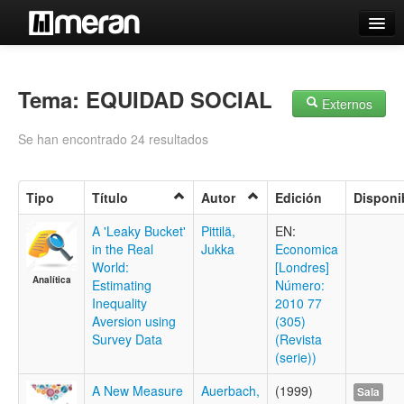
Catálogo
Búsqueda Avanzada
Tema: EQUIDAD SOCIAL
Externos
Estantes Virtuales
Se han encontrado 24 resultados
Tipo
Título
Autor
Edición
Disponi
Contacto
A 'Leaky Bucket'
Pittilä,
EN:
in the Real
Jukka
Economica
Iniciar sesión
World:
[Londres]
Analítica
Estimating
Número:
Inequality
2010 77
Aversion using
(305)
Survey Data
(Revista
(serie))
A New Measure
Auerbach,
(1999)
Sala