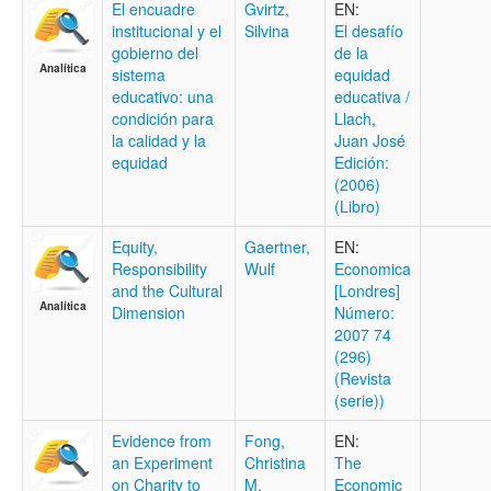
El encuadre
Gvirtz,
EN:
institucional y el
Silvina
El desafío
gobierno del
de la
Analítica
sistema
equidad
educativo: una
educativa /
condición para
Llach,
la calidad y la
Juan José
equidad
Edición:
(2006)
(Libro)
Equity,
Gaertner,
EN:
Responsibility
Wulf
Economica
and the Cultural
[Londres]
Analítica
Dimension
Número:
2007 74
(296)
(Revista
(serie))
Evidence from
Fong,
EN:
an Experiment
Christina
The
on Charity to
M.
Economic