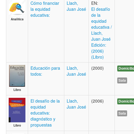
Cómo financiar
Llach,
EN:
la equidad
Juan José
El desafío
educativa:
de la
Analítica
equidad
educativa /
Llach,
Juan José
Edición:
(2006)
(Libro)
Educación para
Llach,
(2000)
Domicili
todos:
Juan José
Sala
Libro
El desafío de la
Llach,
(2006)
Domicili
equidad
Juan José
educativa:
Sala
diagnóstico y
propuestas
Libro