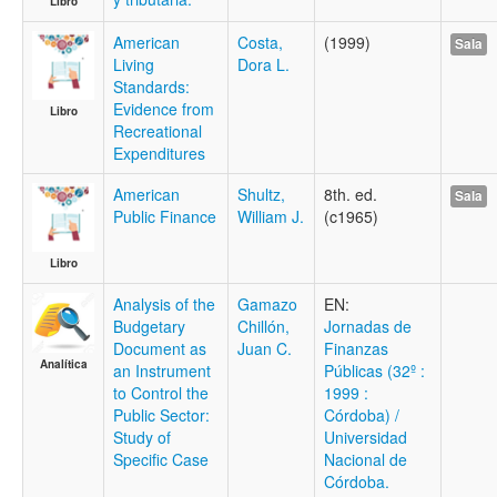
Libro
American
Costa,
(1999)
Sala
Living
Dora L.
Standards:
Evidence from
Libro
Recreational
Expenditures
American
Shultz,
8th. ed.
Sala
Public Finance
William J.
(c1965)
Libro
Analysis of the
Gamazo
EN:
Budgetary
Chillón,
Jornadas de
Document as
Juan C.
Finanzas
Analítica
an Instrument
Públicas (32º :
to Control the
1999 :
Public Sector:
Córdoba) /
Study of
Universidad
Specific Case
Nacional de
Córdoba.