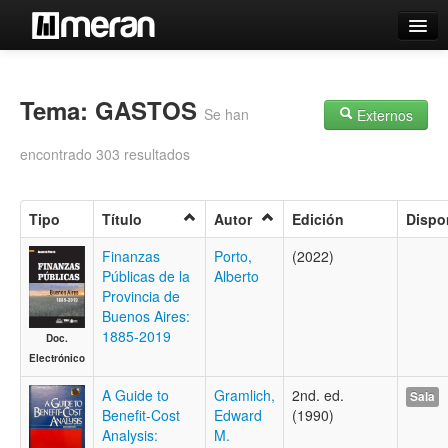
Catálogo
Búsqueda Avanzada
Tema: GASTOS
Se han
Externos
Estantes Virtuales
encontrado 303 resultados
Tipo
Título
Autor
Edición
Dispo
Contacto
Finanzas
Porto,
(2022)
Públicas de la
Alberto
Iniciar sesión
Provincia de
Buenos Aires:
1885-2019
Doc.
Electrónico
A Guide to
Gramlich,
2nd. ed.
Sala
Benefit-Cost
Edward
(1990)
Analysis:
M.