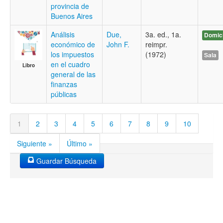
provincia de
Buenos Aires
Análisis
Due,
3a. ed., 1a.
Domici
económico de
John F.
reimpr.
los impuestos
(1972)
Sala
en el cuadro
Libro
general de las
finanzas
públicas
1
2
3
4
5
6
7
8
9
10
Siguiente »
Último »
Guardar Búsqueda