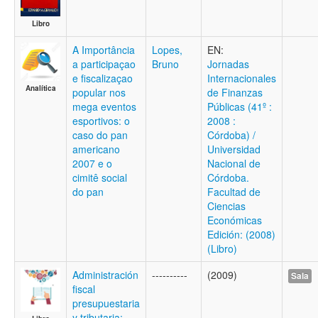
Libro
A Importância
Lopes,
EN:
a participaçao
Bruno
Jornadas
e fiscalizaçao
Internacionales
Analítica
popular nos
de Finanzas
mega eventos
Públicas (41º :
esportivos: o
2008 :
caso do pan
Córdoba) /
americano
Universidad
2007 e o
Nacional de
cimitê social
Córdoba.
do pan
Facultad de
Ciencias
Económicas
Edición: (2008)
(Libro)
Administración
----------
(2009)
Sala
fiscal
presupuestaria
y tributaria: