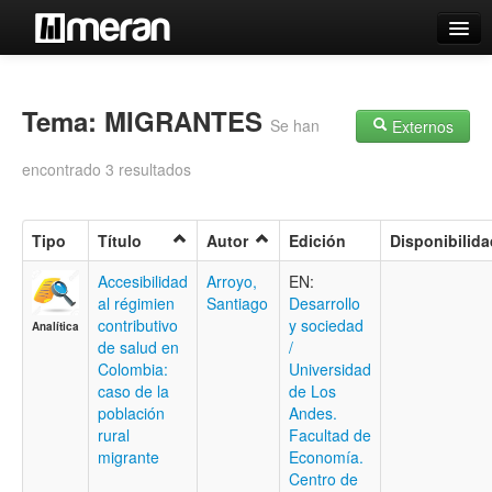
Catálogo
Búsqueda Avanzada
Tema: MIGRANTES
Se han
Externos
Estantes Virtuales
encontrado 3 resultados
Tipo
Título
Autor
Edición
Disponibilida
Contacto
Accesibilidad
Arroyo,
EN:
al régimien
Santiago
Desarrollo
Iniciar sesión
contributivo
y sociedad
Analítica
de salud en
/
Colombia:
Universidad
caso de la
de Los
población
Andes.
rural
Facultad de
migrante
Economía.
Centro de