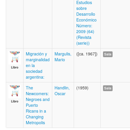
Estudios
sobre
Desarrollo
Económico
Número:
2009 (64)
(Revista
(serie))
Migración y
Margulis,
([ca. 1967])
Sala
marginalidad
Mario
en la
Libro
sociedad
argentina:
The
Handlin,
(1959)
Sala
Newcomers:
Oscar
Negroes and
Libro
Puerto
Ricans in a
Changing
Metropolis