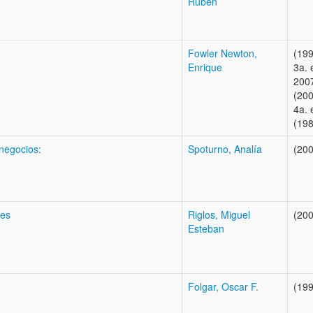
Rubén
Fowler Newton,
(199
Enrique
3a. 
200
(200
4a. 
(198
 negocios:
Spoturno, Analía
(200
les
Riglos, Miguel
(200
Esteban
Folgar, Oscar F.
(199