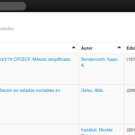
ultados
Autor
Edi
nº 183/79 CPCECF. Método simplificado
Senderovich, Isaac
(197
A.
nflación en estados contables en
Gelso, Aldo
(200
Irazábal, Nicolás
(201