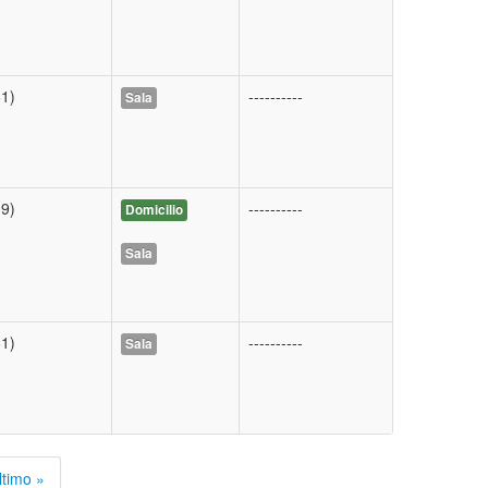
1)
----------
Sala
9)
----------
Domicilio
Sala
1)
----------
Sala
ltimo »