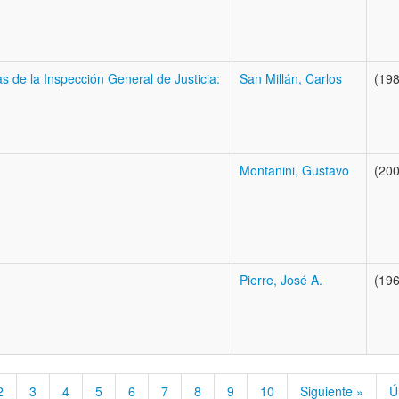
s de la Inspección General de Justicia:
San Millán, Carlos
(198
Montanini, Gustavo
(200
Pierre, José A.
(196
2
3
4
5
6
7
8
9
10
Siguiente »
Ú