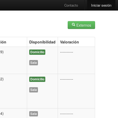
Contacto
Iniciar sesión
Externos
ción
Disponibilidad
Valoración
9)
----------
Domicilio
Sala
2)
----------
Domicilio
Sala
4)
----------
Sala