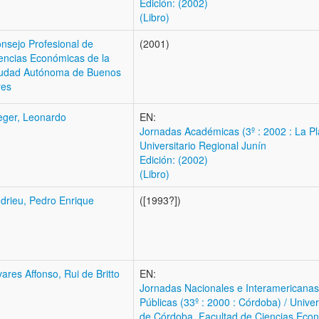
Edición: (2002)
(Libro)
nsejo Profesional de
(2001)
encias Económicas de la
udad Autónoma de Buenos
res
eger, Leonardo
EN:
Jornadas Académicas (3º : 2002 : La Pl
Universitario Regional Junín
Edición: (2002)
(Libro)
drieu, Pedro Enrique
([1993?])
vares Affonso, Rui de Britto
EN:
Jornadas Nacionales e Interamericana
Públicas (33º : 2000 : Córdoba) / Unive
de Córdoba. Facultad de Ciencias Eco