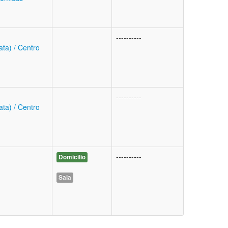
----------
ata) / Centro
----------
ata) / Centro
----------
Domicilio
Sala