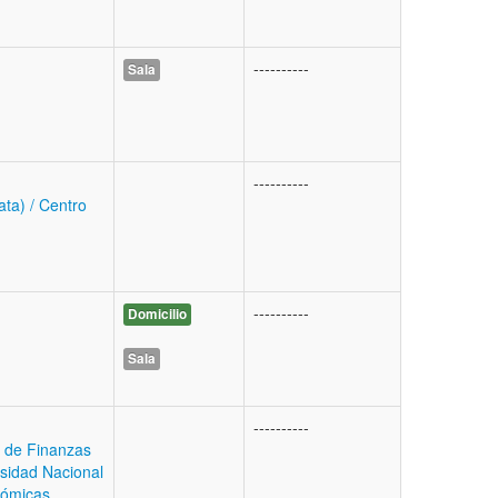
----------
Sala
----------
ata) / Centro
----------
Domicilio
Sala
----------
s de Finanzas
rsidad Nacional
nómicas