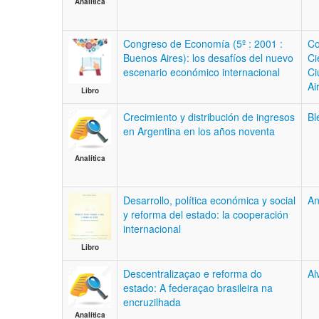
Analítica
Congreso de Economía (5º : 2001 :
Co
Buenos Aires): los desafíos del nuevo
Ci
escenario económico internacional
Ci
Ai
Libro
Crecimiento y distribución de ingresos
Bl
en Argentina en los años noventa
Analítica
Desarrollo, política económica y social
An
y reforma del estado: la cooperación
internacional
Libro
Descentralizaçao e reforma do
Al
estado: A federaçao brasileira na
encruzilhada
Analítica