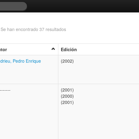
O
Se han encontrado 37 resultados
tor
Edición
drieu, Pedro Enrique
(2002)
-------
(2001)
(2000)
(2001)