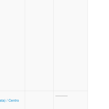
----------
ata) / Centro