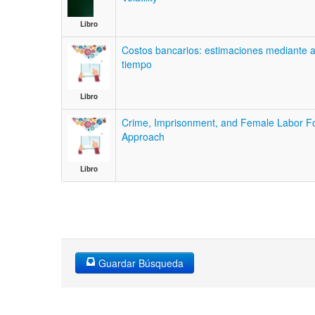
Libro
Costos bancarios: estimaciones mediante aná
tiempo
Libro
Crime, Imprisonment, and Female Labor For
Approach
Libro
Guardar Búsqueda