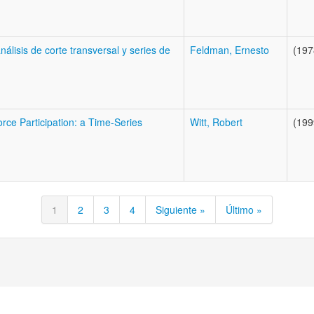
lisis de corte transversal y series de
Feldman, Ernesto
(197
ce Participation: a Time-Series
Witt, Robert
(199
1
2
3
4
Siguiente »
Último »