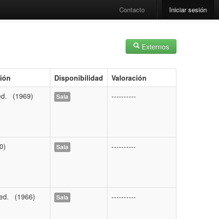
Contacto
Iniciar sesión
Externos
ión
Disponibilidad
Valoración
ed. (1969)
----------
Sala
0)
----------
Sala
ed. (1966)
----------
Sala