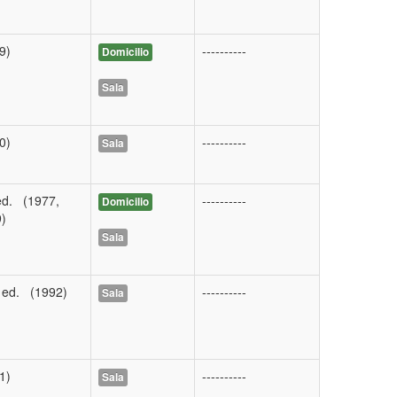
9)
----------
Domicilio
Sala
0)
----------
Sala
ed. (1977,
----------
Domicilio
)
Sala
 ed. (1992)
----------
Sala
1)
----------
Sala