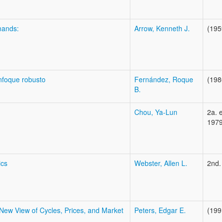
mands:
Arrow, Kenneth J.
(195
enfoque robusto
Fernández, Roque
(198
B.
Chou, Ya-Lun
2a. 
1979
ics
Webster, Allen L.
2nd.
 New View of Cycles, Prices, and Market
Peters, Edgar E.
(199