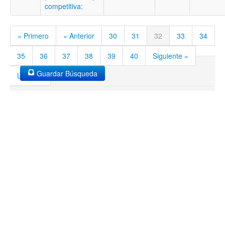
competitiva:
« Primero
« Anterior
30
31
32
33
34
35
36
37
38
39
40
Siguiente »
Guardar Búsqueda
Último »