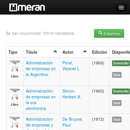
Catálogo
Búsqueda Avanzada
Se han encontrado 19518 resultados
Externos
Estantes Virtuales
Tipo
Título
Autor
Edición
Disponib
Administración
Perel,
(1969)
Domicilio
de empresas en
Vicente L.
Contacto
la Argentina:
Sala
Libro
Iniciar sesión
Administración
Simon,
(1963)
Domicilio
de empresas en
Herbert A.
la era
Sala
Libro
electrónica:
Administración
De Bruyne,
(1972)
Sala
de empresas y
Paul