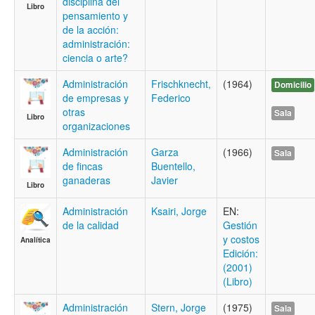
disciplina del
Libro
pensamiento y
de la acción:
administración:
ciencia o arte?
Administración
Frischknecht,
(1964)
Domicilio
de empresas y
Federico
otras
Sala
Libro
organizaciones
Administración
Garza
(1966)
Sala
de fincas
Buentello,
ganaderas
Javier
Libro
Administración
Ksairi, Jorge
EN:
de la calidad
Gestión
y costos
Analítica
Edición:
(2001)
(Libro)
Administración
Stern, Jorge
(1975)
Sala