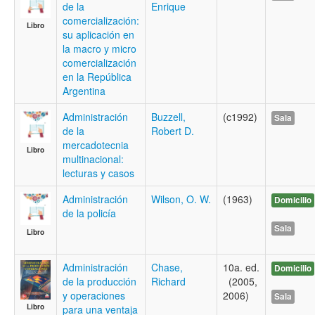
de la
Enrique
comercialización:
Libro
su aplicación en
la macro y micro
comercialización
en la República
Argentina
Administración
Buzzell,
(c1992)
Sala
de la
Robert D.
mercadotecnia
Libro
multinacional:
lecturas y casos
Administración
Wilson, O. W.
(1963)
Domicilio
de la policía
Sala
Libro
Administración
Chase,
10a. ed.
Domicilio
de la producción
Richard
(2005,
y operaciones
2006)
Sala
Libro
para una ventaja