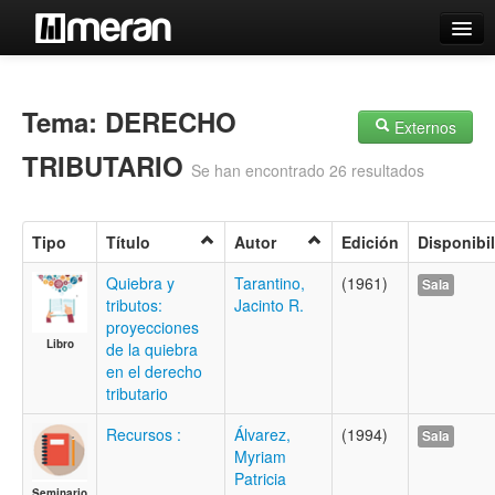
Catálogo
Búsqueda Avanzada
Tema: DERECHO
Externos
Estantes Virtuales
TRIBUTARIO
Se han encontrado 26 resultados
Tipo
Título
Autor
Edición
Disponibi
Contacto
Quiebra y
Tarantino,
(1961)
Sala
tributos:
Jacinto R.
Iniciar sesión
proyecciones
Libro
de la quiebra
en el derecho
tributario
Recursos :
Álvarez,
(1994)
Sala
Myriam
Patricia
Seminario