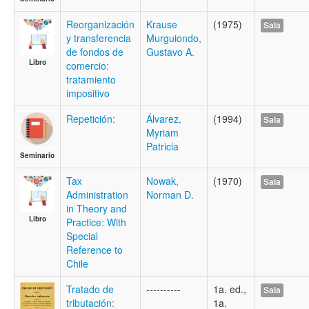
Reorganización
Krause
(1975)
Sala
y transferencia
Murguiondo,
de fondos de
Gustavo A.
Libro
comercio:
tratamiento
impositivo
Repetición:
Álvarez,
(1994)
Sala
Myriam
Patricia
Seminario
Tax
Nowak,
(1970)
Sala
Administration
Norman D.
in Theory and
Libro
Practice: With
Special
Reference to
Chile
Tratado de
----------
1a. ed.,
Sala
tributación:
1a.