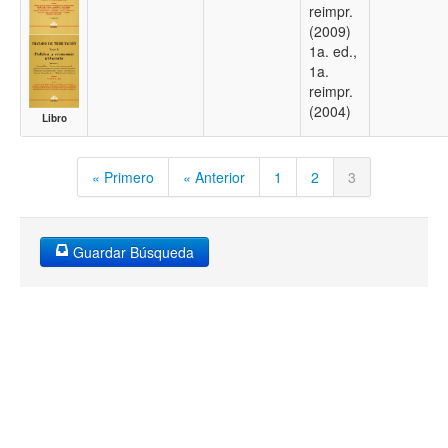
reimpr.
(2009)
1a. ed.,
1a.
reimpr.
(2004)
Libro
« Primero
« Anterior
1
2
3
Guardar Búsqueda