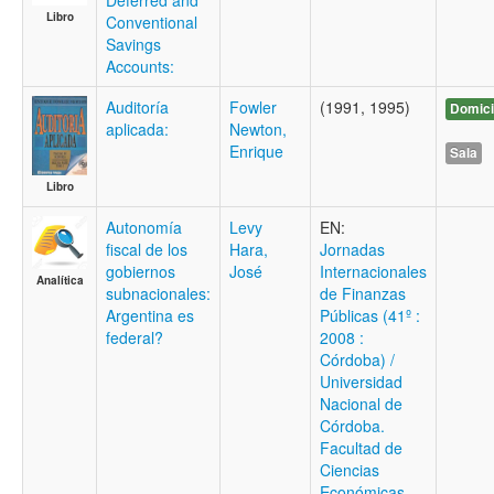
Deferred and
Libro
Conventional
Savings
Accounts:
Auditoría
Fowler
(1991, 1995)
Domici
aplicada:
Newton,
Enrique
Sala
Libro
Autonomía
Levy
EN:
fiscal de los
Hara,
Jornadas
gobiernos
José
Internacionales
Analítica
subnacionales:
de Finanzas
Argentina es
Públicas (41º :
federal?
2008 :
Córdoba) /
Universidad
Nacional de
Córdoba.
Facultad de
Ciencias
Económicas