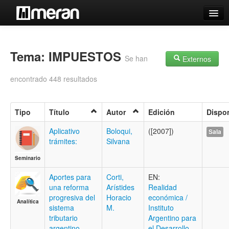
Catálogo
Búsqueda Avanzada
Tema: IMPUESTOS
Se han
Externos
Estantes Virtuales
encontrado 448 resultados
Tipo
Título
Autor
Edición
Dispon
Contacto
Aplicativo
Boloqui,
([2007])
Sala
trámites:
Silvana
Iniciar sesión
Seminario
Aportes para
Corti,
EN:
una reforma
Arístides
Realidad
progresiva del
Horacio
económica /
Analítica
sistema
M.
Instituto
tributario
Argentino para
argentino
el Desarrollo