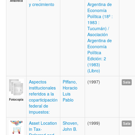
Analítica
y crecimiento
Argentina de
Economía
Política (18º :
1983 :
Tucumán) /
Asociación
Argentina de
Economía
Política
Edición: 2
(1983)
(Libro)
Aspectos
Piffano,
(1997)
Sala
institucionales
Horacio
referidos a la
Luis
coparticipación
Pablo
Fotocopia
federal de
impuestos:
Asset Location
Shoven,
(1999)
Sala
in Tax-
John B.