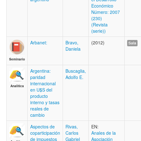
Económico
Número: 2007
(230)
(Revista
(serie))
Arbanet:
Bravo,
(2012)
Sala
Daniela
Seminario
Argentina:
Buscaglia,
paridad
Adolfo E.
internacional
Analítica
en U$S del
producto
interno y tasas
reales de
cambio
Aspectos de
Rivas,
EN:
coparticipación
Carlos
Anales de la
de impuestos
Gabriel
Asociación