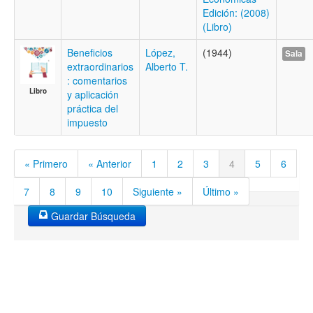
Edición: (2008)
(Libro)
Beneficios
López,
(1944)
Sala
extraordinarios
Alberto T.
: comentarios
Libro
y aplicación
práctica del
impuesto
« Primero
« Anterior
1
2
3
4
5
6
7
8
9
10
Siguiente »
Último »
Guardar Búsqueda