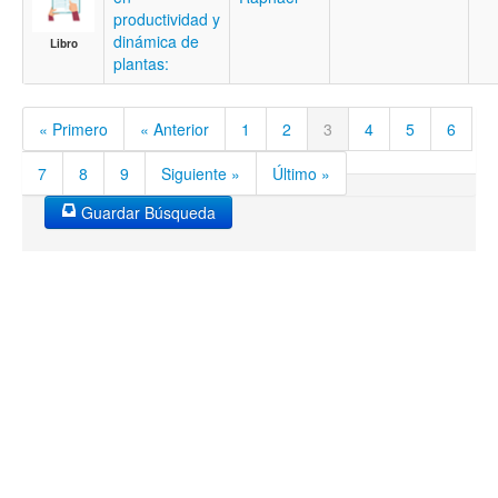
productividad y
dinámica de
Libro
plantas:
« Primero
« Anterior
1
2
3
4
5
6
7
8
9
Siguiente »
Último »
Guardar Búsqueda