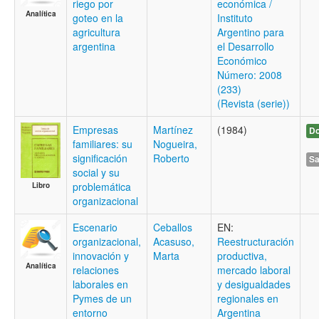
riego por
económica /
Analítica
goteo en la
Instituto
agricultura
Argentino para
argentina
el Desarrollo
Económico
Número: 2008
(233)
(Revista (serie))
Empresas
Martínez
(1984)
Do
familiares: su
Nogueira,
significación
Roberto
Sa
social y su
problemática
Libro
organizacional
Escenario
Ceballos
EN:
organizacional,
Acasuso,
Reestructuración
innovación y
Marta
productiva,
Analítica
relaciones
mercado laboral
laborales en
y desigualdades
Pymes de un
regionales en
entorno
Argentina