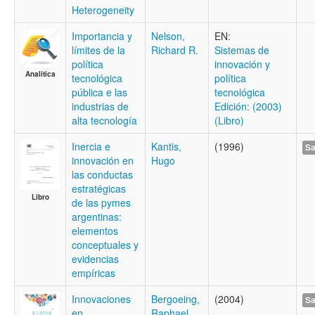
Heterogeneity
Importancia y
Nelson,
EN:
límites de la
Richard R.
Sistemas de
política
innovación y
Analítica
tecnológica
política
pública e las
tecnológica
industrias de
Edición: (2003)
alta tecnología
(Libro)
Inercia e
Kantis,
(1996)
Sa
innovación en
Hugo
las conductas
estratégicas
Libro
de las pymes
argentinas:
elementos
conceptuales y
evidencias
empíricas
Innovaciones
Bergoeing,
(2004)
Sa
en
Raphael