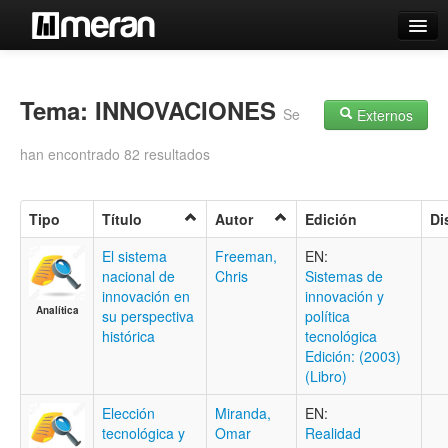
Catálogo
Búsqueda Avanzada
Tema: INNOVACIONES
Se
Externos
Estantes Virtuales
han encontrado 82 resultados
Tipo
Título
Autor
Edición
Di
Contacto
El sistema
Freeman,
EN:
nacional de
Chris
Sistemas de
Iniciar sesión
innovación en
innovación y
Analítica
su perspectiva
política
histórica
tecnológica
Edición: (2003)
(Libro)
Elección
Miranda,
EN:
tecnológica y
Omar
Realidad