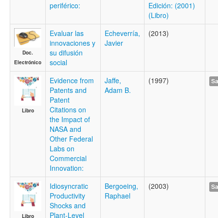
periférico:
Edición: (2001)
(Libro)
Evaluar las
Echeverría,
(2013)
innovaciones y
Javier
su difusión
Doc.
social
Electrónico
Evidence from
Jaffe,
(1997)
Sa
Patents and
Adam B.
Patent
Citations on
Libro
the Impact of
NASA and
Other Federal
Labs on
Commercial
Innovation:
Idiosyncratic
Bergoeing,
(2003)
Sa
Productivity
Raphael
Shocks and
Plant-Level
Libro