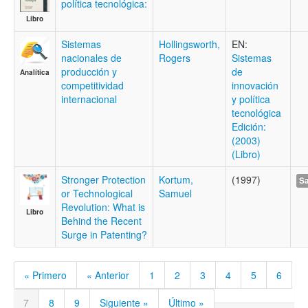
política tecnológica:
Libro
Sistemas
Hollingsworth,
EN:
nacionales de
Rogers
Sistemas
producción y
de
Analítica
competitividad
innovación
internacional
y política
tecnológica
Edición:
(2003)
(Libro)
Stronger Protection
Kortum,
(1997)
Sa
or Technological
Samuel
Revolution: What is
Libro
Behind the Recent
Surge in Patenting?
« Primero
« Anterior
1
2
3
4
5
6
7
8
9
Siguiente »
Último »