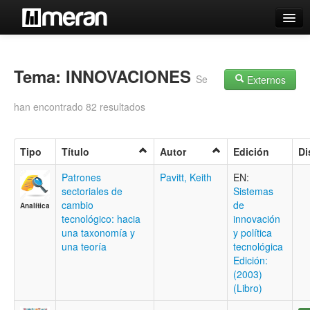
Catálogo
Búsqueda Avanzada
Tema: INNOVACIONES
Se
Externos
Estantes Virtuales
han encontrado 82 resultados
Tipo
Título
Autor
Edición
Di
Contacto
Patrones
Pavitt, Keith
EN:
sectoriales de
Sistemas
Iniciar sesión
cambio
de
Analítica
tecnológico: hacia
innovación
una taxonomía y
y política
una teoría
tecnológica
Edición:
(2003)
(Libro)