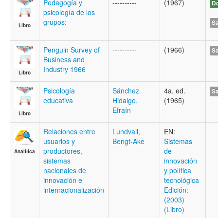
Pedagogía y
----------
(1967)
Do
psicología de los
grupos:
Sa
Libro
Penguin Survey of
----------
(1966)
Sa
Business and
Industry 1966
Libro
Psicología
Sánchez
4a. ed.
Sa
educativa
Hidalgo,
(1965)
Efraín
Libro
Relaciones entre
Lundvall,
EN:
usuarios y
Bengt-Ake
Sistemas
productores,
de
Analítica
sistemas
innovación
nacionales de
y política
innovación e
tecnológica
internacionalización
Edición:
(2003)
(Libro)