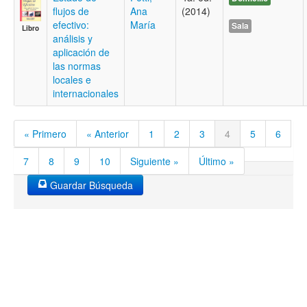
flujos de
Ana
(2014)
efectivo:
María
Sala
Libro
análisis y
aplicación de
las normas
locales e
internacionales
« Primero
« Anterior
1
2
3
4
5
6
7
8
9
10
Siguiente »
Último »
Guardar Búsqueda