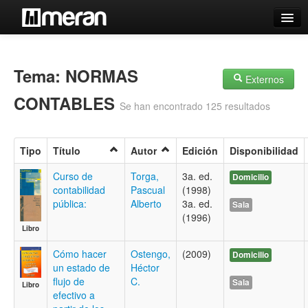
Catálogo
Búsqueda Avanzada
Tema: NORMAS
Externos
Estantes Virtuales
CONTABLES
Se han encontrado 125 resultados
Tipo
Título
Autor
Edición
Disponibilidad
Contacto
Curso de
Torga,
3a. ed.
Domicilio
contabilidad
Pascual
(1998)
Iniciar sesión
pública:
Alberto
3a. ed.
Sala
(1996)
Libro
Cómo hacer
Ostengo,
(2009)
Domicilio
un estado de
Héctor
flujo de
C.
Sala
Libro
efectivo a