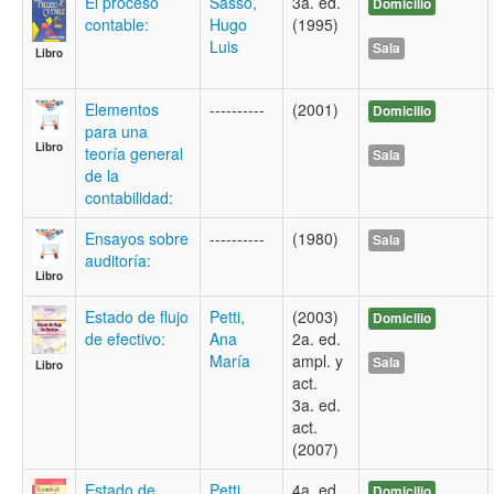
El proceso
Sasso,
3a. ed.
Domicilio
contable:
Hugo
(1995)
Luis
Sala
Libro
Elementos
----------
(2001)
Domicilio
para una
Libro
teoría general
Sala
de la
contabilidad:
Ensayos sobre
----------
(1980)
Sala
auditoría:
Libro
Estado de flujo
Petti,
(2003)
Domicilio
de efectivo:
Ana
2a. ed.
María
ampl. y
Sala
Libro
act.
3a. ed.
act.
(2007)
Estado de
Petti,
4a. ed.
Domicilio