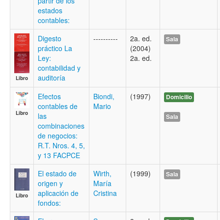
partir de los
estados
contables:
Digesto
----------
2a. ed.
Sala
práctico La
(2004)
Ley:
2a. ed.
contabilidad y
auditoría
Libro
Efectos
Biondi,
(1997)
Domicilio
contables de
Mario
Libro
las
Sala
combinaciones
de negocios:
R.T. Nros. 4, 5,
y 13 FACPCE
El estado de
Wirth,
(1999)
Sala
origen y
María
aplicación de
Cristina
Libro
fondos: