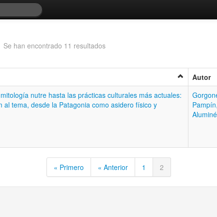
A
Se han encontrado 11 resultados
Autor
mitología nutre hasta las prácticas culturales más actuales:
Gorgon
ón al tema, desde la Patagonia como asidero físico y
Pampín
Aluminé
« Primero
« Anterior
1
2