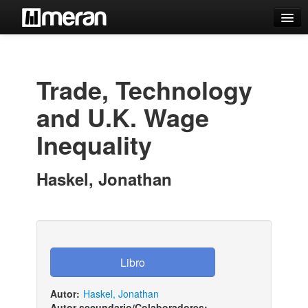
Catálogo
Búsqueda Avanzada
Trade, Technology
Estantes Virtuales
and U.K. Wage
Inequality
Contacto
Haskel, Jonathan
Iniciar sesión
Autor:
Haskel, Jonathan
Autor secundario/Colaboradores: