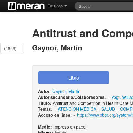
Catálogo
Antitrust and Compe
Gaynor, Martín
(1999)
Autor:
Gaynor, Martín
Autor secundario/Colaboradores:
-
Vogt, Willi
Título:
Antitrust and Competition in Health Care 
Temas:
-
ATENCIÓN MÉDICA
-
SALUD
-
COMPE
Acceso en línea:
-
https://www.nber.org/system/
Medio:
Impreso en papel
Idioma:
Inglés