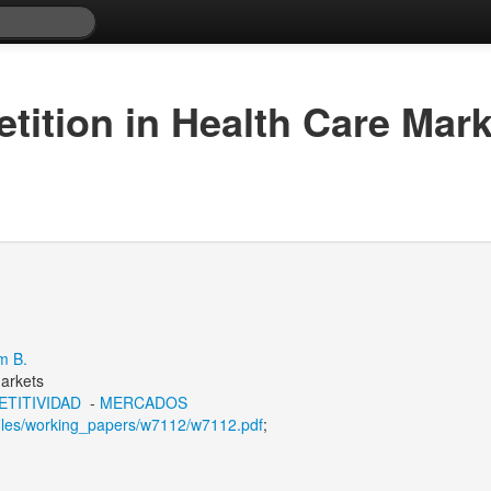
tition in Health Care Mark
am B.
Markets
TITIVIDAD
-
MERCADOS
files/working_papers/w7112/w7112.pdf
;