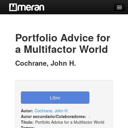
Catálogo
Búsqueda Avanzada
Portfolio Advice for
Estantes Virtuales
a Multifactor World
Cochrane, John H.
Contacto
Iniciar sesión
Autor:
Cochrane, John H.
Autor secundario/Colaboradores:
-
Título:
Portfolio Advice for a Multifactor World
Temas: