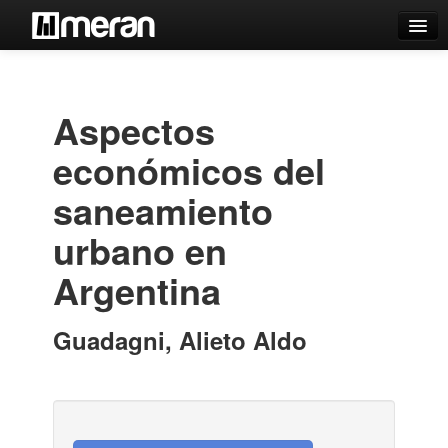
Catálogo
Búsqueda Avanzada
Aspectos
Estantes Virtuales
económicos del
saneamiento
urbano en
Contacto
Argentina
Iniciar sesión
Guadagni, Alieto Aldo