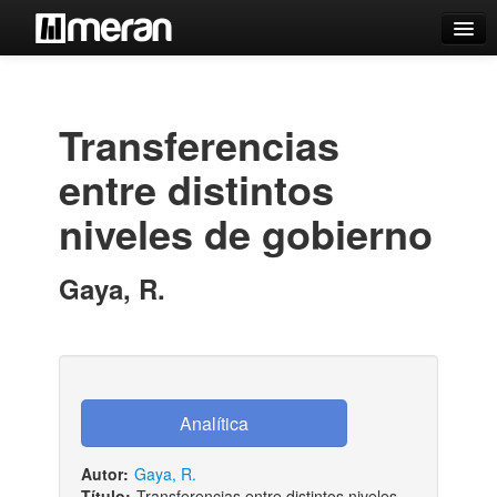
Catálogo
Búsqueda Avanzada
Transferencias
Estantes Virtuales
entre distintos
niveles de gobierno
Contacto
Gaya, R.
Iniciar sesión
Autor:
Gaya, R.
Título:
Transferencias entre distintos niveles