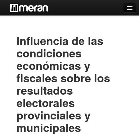
Catálogo
Búsqueda Avanzada
Influencia de las
Estantes Virtuales
condiciones
económicas y
fiscales sobre los
Contacto
resultados
Iniciar sesión
electorales
provinciales y
municipales