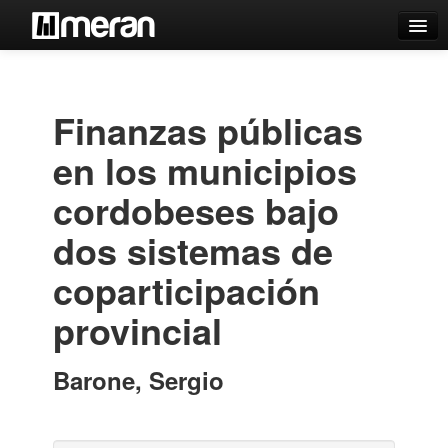
Catálogo
Búsqueda Avanzada
Finanzas públicas
Estantes Virtuales
en los municipios
cordobeses bajo
dos sistemas de
Contacto
coparticipación
Iniciar sesión
provincial
Barone, Sergio