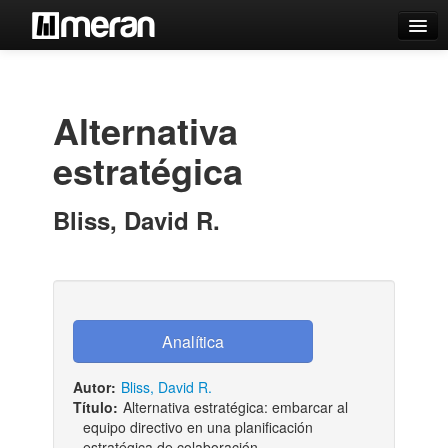
Catálogo
Búsqueda Avanzada
Alternativa
Estantes Virtuales
estratégica
Bliss, David R.
Contacto
Iniciar sesión
Autor:
Bliss, David R.
Título:
Alternativa estratégica: embarcar al
equipo directivo en una planificación
estratégica de colaboración