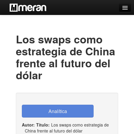
Catálogo
Búsqueda Avanzada
Los swaps como
Estantes Virtuales
estrategia de China
frente al futuro del
dólar
Contacto
Iniciar sesión
Autor:
Título:
Los swaps como estrategia de
China frente al futuro del dólar