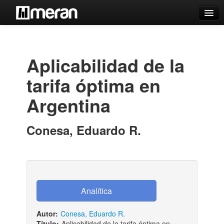
Catálogo
Búsqueda Avanzada
Aplicabilidad de la
Estantes Virtuales
tarifa óptima en
Argentina
Contacto
Conesa, Eduardo R.
Iniciar sesión
Autor:
Conesa, Eduardo R.
Título:
Aplicabilidad de la tarifa óptima en