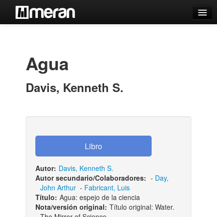
Catálogo
Búsqueda Avanzada
Agua
Estantes Virtuales
Davis, Kenneth S.
Contacto
Iniciar sesión
Autor:
Davis, Kenneth S.
Autor secundario/Colaboradores:
-
Day,
John Arthur
-
Fabricant, Luis
Título:
Agua: espejo de la ciencia
Nota/versión original:
Título original: Water.
The Mirror of Science