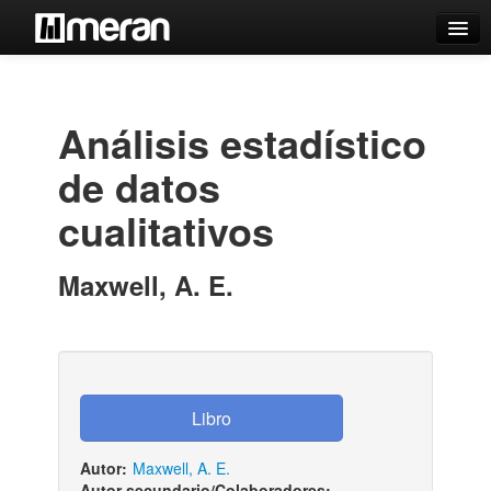
Catálogo
Búsqueda Avanzada
Análisis estadístico
Estantes Virtuales
de datos
cualitativos
Contacto
Maxwell, A. E.
Iniciar sesión
Autor:
Maxwell, A. E.
Autor secundario/Colaboradores:
-